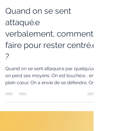
Véronique
10 juin 2024
2 min de lecture
Quand on se sent
attaqué.e
verbalement, comment
faire pour rester centré.e
?
Quand on se sent attaqué.e par quelqu’un,
on perd ses moyens. On est touché.e... en
plein cœur. On a envie de se défendre. On
réagit....