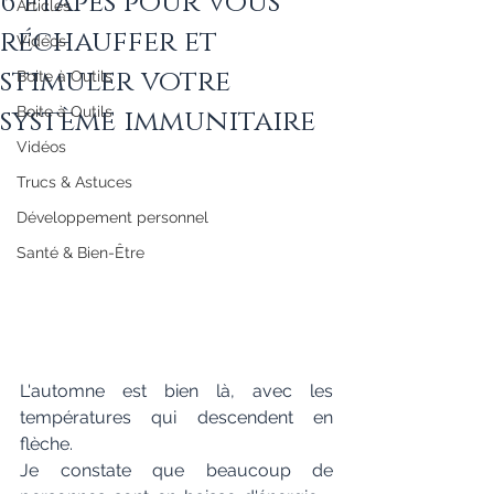
6 étapes pour vous
Articles
réchauffer et
Vidéos
stimuler votre
Boite à Outils
système immunitaire
Boite à Outils
Vidéos
Trucs & Astuces
Développement personnel
Santé & Bien-Être
L'automne est bien là, avec les 
températures qui descendent en 
flèche.
Je constate que beaucoup de 