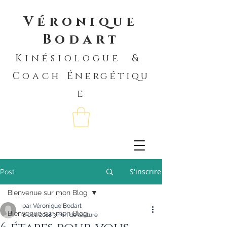
Véronique
Bodart
Kinésiologue &
Coach
Énergétiqu
e
S'inscrire
Post
Bienvenue sur mon Blog
par Véronique Bodart
Bienvenue sur mon Blog
8 oct. 2018
3 min de lecture