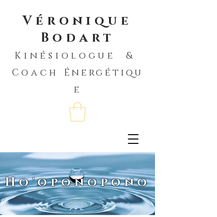
Véronique
Bodart
Kinésiologue &
Coach
Énergétiqu
e
Ho'oponopono