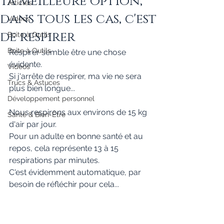
Ta meilleure option,
Articles
dans tous les cas, c'est
Vidéos
de respirer
Boite à Outils
Boite à Outils
Respirer semble être une chose 
évidente. 
Vidéos
Si j'arrête de respirer, ma vie ne sera 
Trucs & Astuces
plus bien longue...
Développement personnel
Nous respirons aux environs de 15 kg 
Santé & Bien-Être
d'air par jour.
Pour un adulte en bonne santé et au 
repos, cela représente 13 à 15 
respirations par minutes.
C'est évidemment automatique, par 
besoin de réfléchir pour cela...