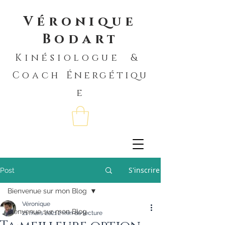
Véronique
Bodart
Kinésiologue &
Coach
Énergétiqu
e
S'inscrire
Post
Bienvenue sur mon Blog
Véronique
Bienvenue sur mon Blog
21 mars 2021
2 min de lecture