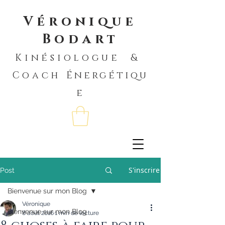
Véronique
Bodart
Kinésiologue &
Coach
Énergétiqu
e
S'inscrire
Post
Bienvenue sur mon Blog
Véronique
Bienvenue sur mon Blog
8 août 2016
1 min de lecture