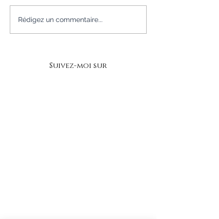
Mes 3 Fondamentaux
Comment Act
Rédigez un commentaire...
pour Elever mon
Joie de Vivre 
Energie
Suivez-moi sur