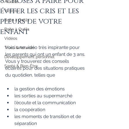
8 choses à faire pour
Articles
éviter les cris et les
Vidéos
pleurs de votre
Boite à Outils
enfant
Boite à Outils
Vidéos
Voici une vidéo très inspirante pour 
Trucs & Astuces
les parents qui ont un enfant de 3 ans.
Développement personnel
Vous y trouverez des conseils 
Santé & Bien-Être
éclairés pour des situations pratiques 
du quotidien, telles que
la gestion des émotions  
les sorties au supermarché  
l'écoute et la communication  
la coopération  
les moments de transition et de 
séparation 