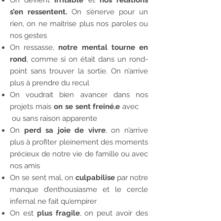
On devient
irritable
et
nos relations
s’en ressentent.
On s’énerve pour un
rien, on ne maitrise plus nos paroles ou
nos gestes
On ressasse,
notre mental tourne en
rond
, comme si on était dans un rond-
point sans trouver la sortie. On n’arrive
plus à prendre du recul
On voudrait bien avancer dans nos
projets mais
on se sent freiné.e
avec
ou sans raison apparente
On
perd sa joie de vivre
, on n’arrive
plus à profiter pleinement des moments
précieux de notre vie de famille ou avec
nos amis
On se sent mal, on
culpabilise
par notre
manque d’enthousiasme et le cercle
infernal ne fait qu’empirer
On est
plus fragile
, on peut avoir des