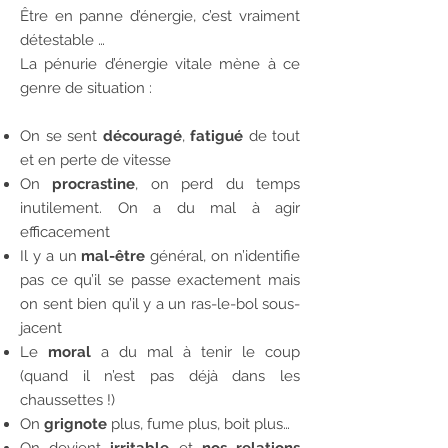
Être en panne d’énergie, c’est vraiment
détestable …
La pénurie d’énergie vitale mène à ce
genre de situation :
On se sent
découragé
,
fatigué
de tout
et en perte de vitesse
On
procrastine
, on perd du temps
inutilement. On a du mal à agir
efficacement
Il y a un
mal-être
général, on n’identifie
pas ce qu’il se passe exactement mais
on sent bien qu’il y a un ras-le-bol sous-
jacent
Le
moral
a du mal à tenir le coup
(quand il n’est pas déjà dans les
chaussettes !)
On
grignote
plus, fume plus, boit plus…