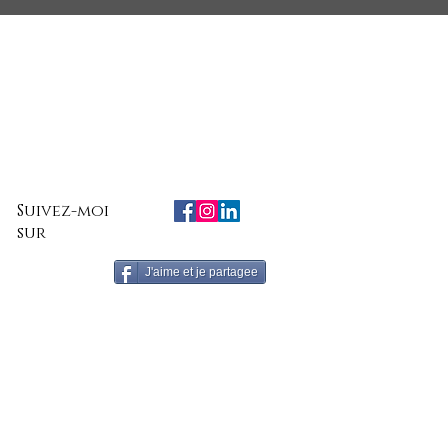
Suivez-moi
sur
J'aime et je partagee