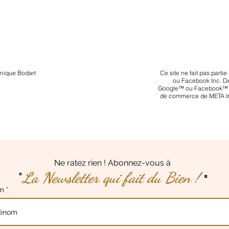
onique Bodart
Ce site ne fait pas part
ou Facebook Inc. De
© Copyright
Google™ ou Facebook™ 
de commerce de META 
Ne ratez rien ! Abonnez-vous à
La Newsletter qui fait
du Bien !
"
"
om