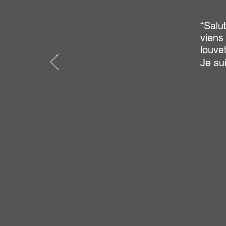
“Salu
viens
louve
Je sui