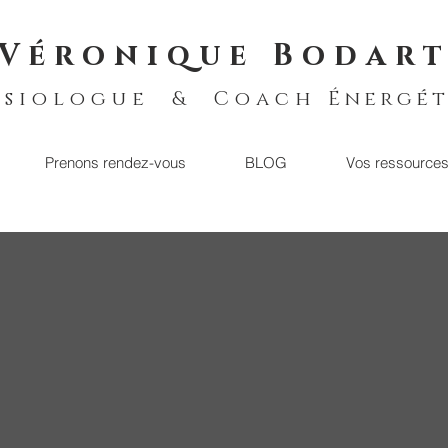
Véronique Bodar
ésiologue & Coach
Énergét
Prenons rendez-vous
BLOG
Vos ressource