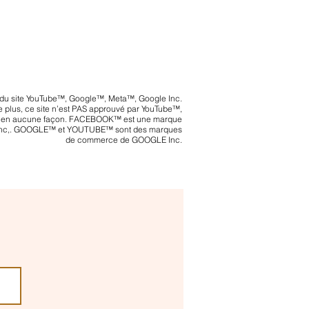
ie du site YouTube™, Google™, Meta™, Google Inc.
 plus, ce site n’est PAS approuvé par YouTube™,
en aucune façon. FACEBOOK™ est une marque
Inc,. GOOGLE™ et YOUTUBE™ sont des marques
de commerce de GOOGLE Inc.