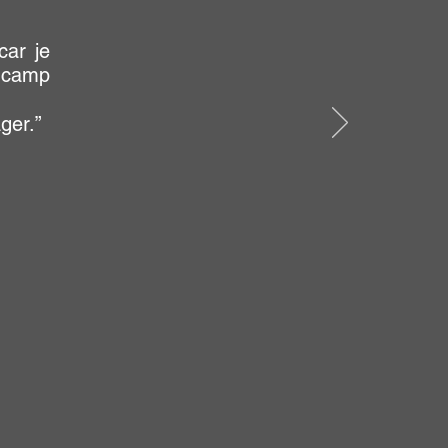
car je
 camp
ager.
”