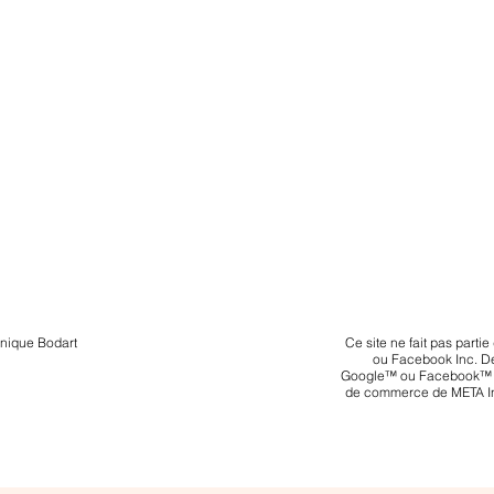
onique Bodart
Ce site ne fait pas part
ou Facebook Inc. De
© Copyright
Google™ ou Facebook™ 
de commerce de META 