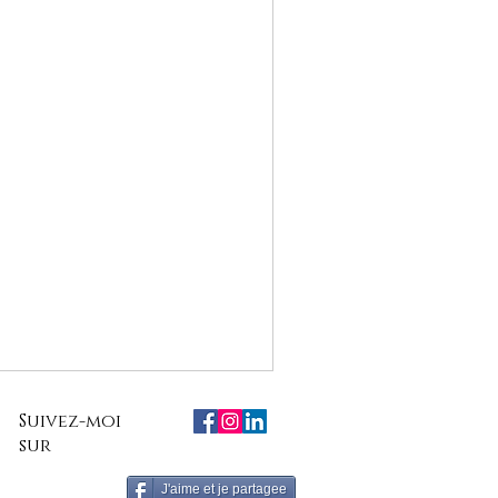
Suivez-moi
sur
J'aime et je partagee