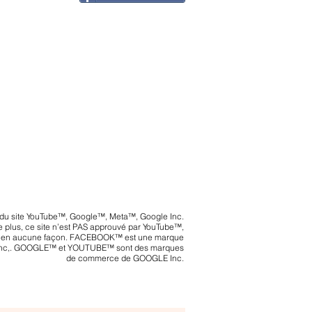
ie du site YouTube™, Google™, Meta™, Google Inc.
 plus, ce site n’est PAS approuvé par YouTube™,
en aucune façon. FACEBOOK™ est une marque
Inc,. GOOGLE™ et YOUTUBE™ sont des marques
de commerce de GOOGLE Inc.