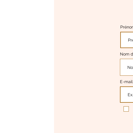
Prén
Nom de
E-mai