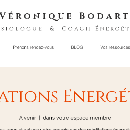
Véronique Bodar
ésiologue & Coach
Énergét
Prenons rendez-vous
BLOG
Vos ressource
ations Energé
A venir
  |  
dans votre espace membre
ez-vous et activez votre énergie par des méditations énergé