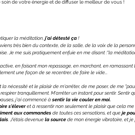
soin de votre énergie et de diffuser le meilleur de vous !
iquer la méditation,
j'ai détesté ça
!
viens très bien du contexte, de la salle, de la voix de la person
'aise. Je me suis pratiquement enfuie en me disant :"la méditati
 active, en faisant mon repassage, en marchant, en ramassant l
galement une façon de se recentrer, de faire le vide...
rt la nécessité et le plaisir de m'arrêter, de me poser, de me "pau
espirer tranquillement. M'arrêter un instant pour sentir. Sentir q
s pauses, j'ai commencé à
sentir la vie couler en moi.
ire s'élever
et à ressentir non seulement le plaisir que cela me 
vraiment aux commandes
de toutes ces sensations, et que
je po
lais
. J'étais devenue
la source
de mon énergie vibratoire, et j