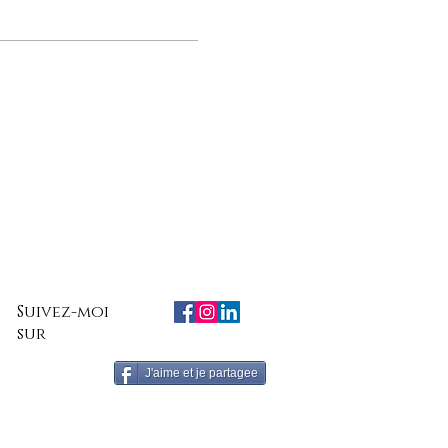
Suivez-moi
sur
J'aime et je partagee