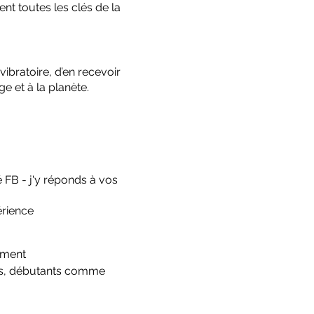
ent toutes les clés de la
bratoire, d’en recevoir
e et à la planète.
FB - j'y réponds à vos
périence
oment
us, débutants comme