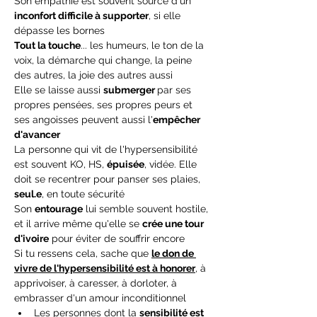
Son empathie est souvent source d'un 
inconfort difficile à supporter
, si elle 
dépasse les bornes
Tout la touche
... les humeurs, le ton de la 
voix, la démarche qui change, la peine 
des autres, la joie des autres aussi
Elle se laisse aussi 
submerger 
par ses 
propres pensées, ses propres peurs et 
ses angoisses peuvent aussi l'
empêcher 
d'avancer
La personne qui vit de l'hypersensibilité 
est souvent KO, HS, 
épuisée
, vidée. Elle 
doit se recentrer pour panser ses plaies, 
seul.e
, en toute sécurité
Son 
entourage
 lui semble souvent hostile, 
et il arrive même qu'elle se 
crée une tour 
d'ivoire
 pour éviter de souffrir encore
Si tu ressens cela, sache que 
le don de 
vivre de l'hypersensibilité est à honorer
, à 
apprivoiser, à caresser, à dorloter, à 
embrasser d'un amour inconditionnel
Les personnes dont la 
sensibilité est 