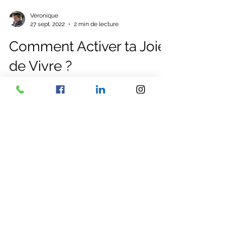
Véronique
27 sept. 2022
2 min de lecture
Comment Activer ta Joie
de Vivre ?
Une des choses que j’ai apprises sur le
chemin (parfois chaotique) de ma vie, c’est
de choisir de faire et de penser à ce qui me
donne le...